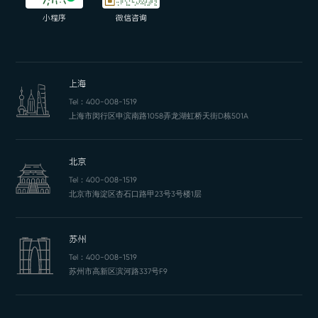
小程序
微信咨询
上海
Tel：
400-008-1519
上海市闵行区申滨南路1058弄龙湖虹桥天街D栋501A
北京
Tel：
400-008-1519
北京市海淀区杏石口路甲23号3号楼1层
苏州
Tel：
400-008-1519
苏州市高新区滨河路337号F9