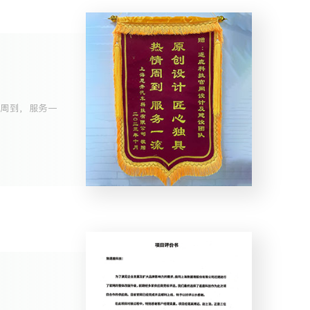
情周到，服务一