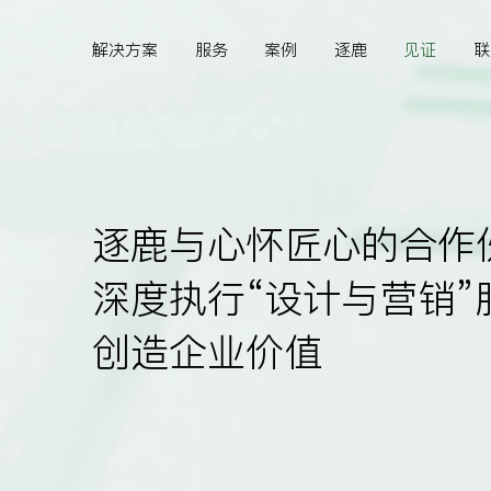
解决方案
服务
案例
逐鹿
见证
联
Hi,
逐鹿与心怀匠心的合作
认真聆听您的需求
深度执行“设计与营销”
是我们最重要的工作之
创造企业价值
一...