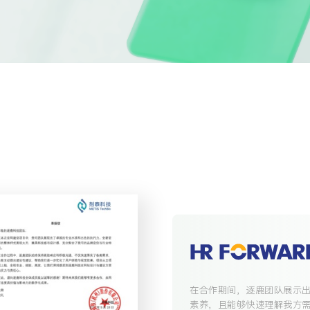
提交
在合作期间，逐鹿团队展示
素养，且能够快速理解我方