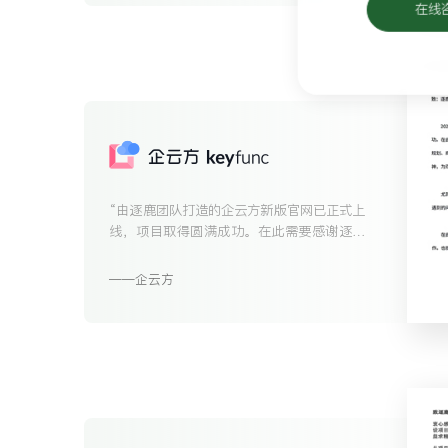
在线
“由逐鹿团队打造的企云方新版官网已正式上
线，项目取得圆满成功。在此需要感谢逐鹿
团队在整个项目过程中，始终积极配合、快
速相应......”
企云方