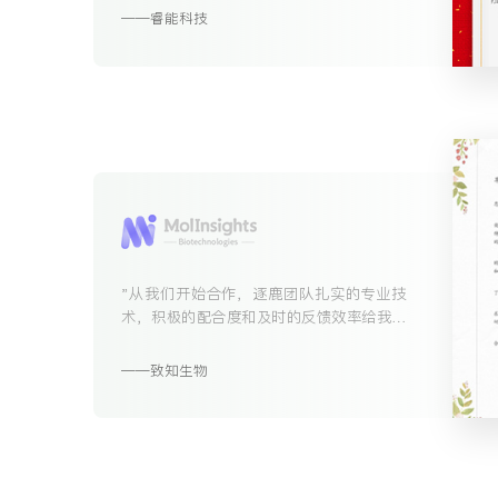
睿能科技
"从我们开始合作，逐鹿团队扎实的专业技
术，积极的配合度和及时的反馈效率给我们
留下了深刻的印象，努力帮助致知生物顺利
上线......"
致知生物