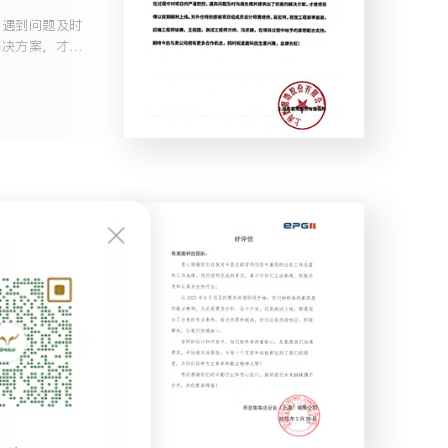
，遇到问题及时
解决方案，才使
新官网项目中展
绩。项目顺利完
热情、积极负责