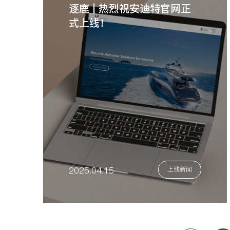
逐鹿 | 热烈祝安迪特官网正
式上线！
2025.04.15
上线新闻