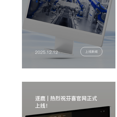
2025.12.12
上线新闻
逐鹿 | 热烈祝芬喜官网正式
上线！