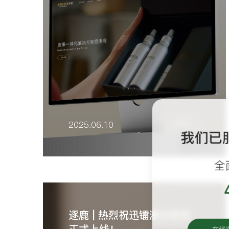
2025.06.10
上线新闻
我们已
全
逐鹿 | 热烈祝迅镭激光官网