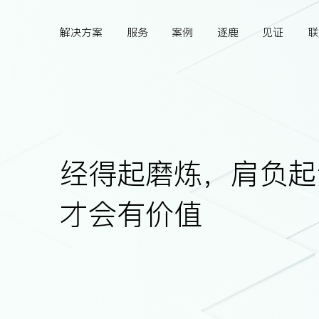
解决方案
服务
案例
逐鹿
见证
联
Hi,
经得起磨炼，肩负起
认真聆听您的需求
才会有价值
是我们最重要的工作之
一...