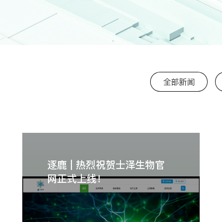
提交
全部新闻
逐鹿 | 热烈祝贺士泽生物官
网正式上线！