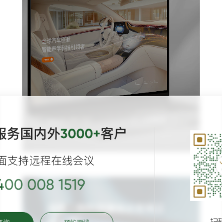
2025.05.20
上线新闻
服务国内外
客户
3000+
面支持远程在线会议
400 008 1519
逐鹿 | 热烈祝健效达官网正
扫