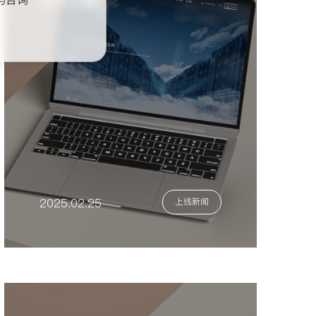
正式上线！
2025.02.25
上线新闻