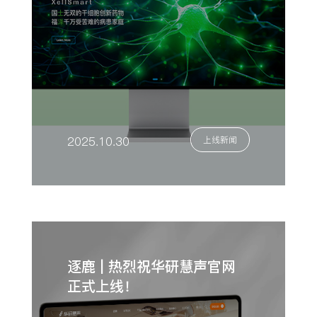
2025.10.30
上线新闻
逐鹿 | 热烈祝华研慧声官网
正式上线！