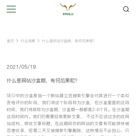
关闭
Hi,
认真聆听您的需求
是我们最重要的工作之一...
首页
行业洞察
什么是网站沙盒期，有何后果呢？
您的姓名:
*
2021/05/19
公司名称:
*
什么是网站沙盒期，有何后果呢？
SEO中的沙盒是指一个新站建立后搜索引擎会对其进行一个类似
联系方式:
*
资格评价的阶段，我们将这个阶段称为沙盒，在沙盒里面的这段
时间，我们将其称为沙盒期，沙盒期一般都是2-6个月。在沙盒期
这段时间内。我们仍需要经常更新文章， 不过不应该过多的改网
您的需求:
站结构，修改文章标题，在此期间你的网站的文章有可能很快被
百度收录，但第二天又被搜索引擎删除，这种情况不必担心，只