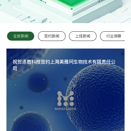
留言:
全部新闻
签约新闻
上线新闻
行业洞察
提交
祝贺逐鹿科技签约上海美雅珂生物技术有限责任公
司