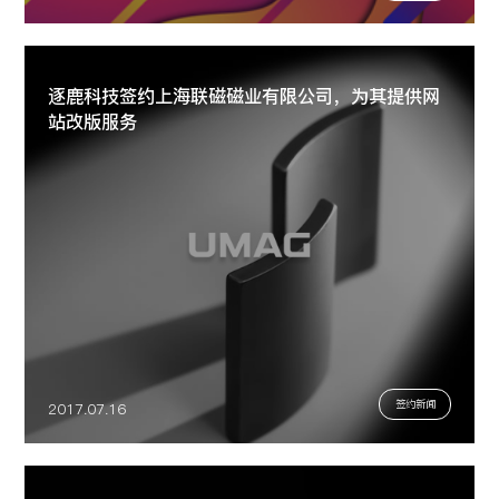
逐鹿科技签约上海联磁磁业有限公司，为其提供网
站改版服务
签约新闻
2017.07.16