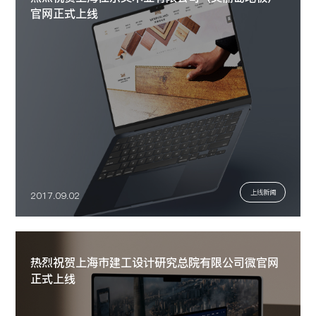
官网正式上线
上线新闻
2017.09.02
热烈祝贺上海市建工设计研究总院有限公司微官网
正式上线