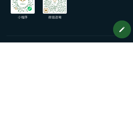
小程序
微信咨询
预约上门面谈
上海
Tel：
400-008-1519
上海市闵行区申滨南路1058弄龙湖虹桥天街D栋501A
北京
Tel：
400-008-1519
北京市海淀区杏石口路甲23号3号楼1层
苏州
Tel：
400-008-1519
苏州市高新区滨河路337号F9