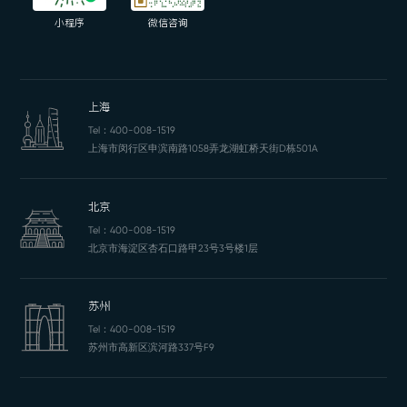
小程序
微信咨询
上海
Tel：
400-008-1519
上海市闵行区申滨南路1058弄龙湖虹桥天街D栋501A
北京
Tel：
400-008-1519
北京市海淀区杏石口路甲23号3号楼1层
苏州
Tel：
400-008-1519
苏州市高新区滨河路337号F9