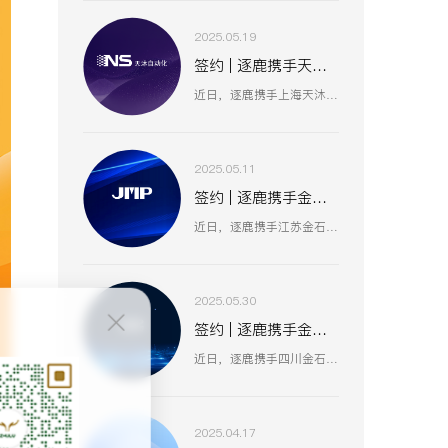
2025.05.19
签约 | 逐鹿携手天沐自动化 数智赋能工业创新生态
近日，逐鹿携手上海天沐自动化仪表有限公司，聚焦数智化技术融合，以创新驱动工业场景升级，助力天沐自动化在智能制造、传感器研发等业务板块，深化数智应用，开启高效协同、精准创新的发展新篇 。
2025.05.11
签约 | 逐鹿携手金石集团 数智赋能油气装备产业升级
近日，逐鹿携手江苏金石机械集团（原金浦机械厂、金湖石油机械有限公司 ），以数智化技术为引擎，聚焦油气装备产业创新升级，助力金石集团在研发、生产、服务全流程提效，驱动高压油气井口装备等业务开启数智化增长新篇 。
2025.05.30
签约 | 逐鹿携手金石亚药 数智赋能医药产业新增长
近日，逐鹿携手四川金石亚洲医药股份有限公司，以数智化手段赋能医药产业升级，聚焦创新驱动与价值深挖，助力金石亚药在医药健康、新材料及机械设备等业务板块，开启高效增长、精准运营的全新阶段 。
2025.04.17