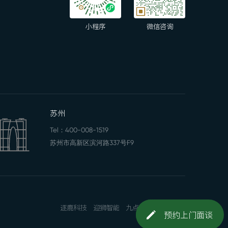
小程序
微信咨询
苏州
Tel：
400-008-1519
苏州市高新区滨河路337号F9
逐鹿科技
迎狮智能
九点一刻
网站地图
预约上门面谈