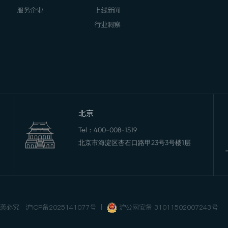
服务企业
上线新闻
行业洞察
北京
Tel：
400-008-1519
北京市海淀区杏石口路甲23号3号楼1层
 抄袭必究
沪ICP备2025141077号
丨
沪公网安备 31011502007243号