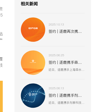
相关新闻
资
5
2025.10.13
签约 | 逐鹿再次携手易普集 助力全球化战略布局
品
产
2025.06.25
覆
签约 | 逐鹿携手森永股份 数智赋能工业装备新生态
技
近日，逐鹿携手上海森永工程设备股份有限公司，聚焦工业装备数智化升级，以创新技术驱动压力容器、核电设备等业务流程优化，助力上海森永在高端装备制造、跨行业服务中突破创新，开启工业装备数智化发展新征程 。
2025.06.13
签约 | 逐鹿携手剂泰科技 AI 赋能生物医药新征程
近日，逐鹿携手剂泰科技，聚焦 AI 驱动纳米材料创新，以数智化融合助力靶向药物递送与研发技术突破，赋能剂泰科技在疾病治疗新疗法探索、AI 平台迭代升级中加速前行，共筑生物医药数智化创新生态 。