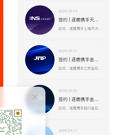
2025.05.19
签约 | 逐鹿携手天沐自动化 数智赋能工业创新生态
近日，逐鹿携手上海天沐自动化仪表有限公司，聚焦数智化技术融合，以创新驱动工业场景升级，助力天沐自动化在智能制造、传感器研发等业务板块，深化数智应用，开启高效协同、精准创新的发展新篇 。
2025.05.11
签约 | 逐鹿携手金石集团 数智赋能油气装备产业升级
近日，逐鹿携手江苏金石机械集团（原金浦机械厂、金湖石油机械有限公司 ），以数智化技术为引擎，聚焦油气装备产业创新升级，助力金石集团在研发、生产、服务全流程提效，驱动高压油气井口装备等业务开启数智化增长新篇 。
2025.05.30
签约 | 逐鹿携手金石亚药 数智赋能医药产业新增长
近日，逐鹿携手四川金石亚洲医药股份有限公司，以数智化手段赋能医药产业升级，聚焦创新驱动与价值深挖，助力金石亚药在医药健康、新材料及机械设备等业务板块，开启高效增长、精准运营的全新阶段 。
2025.04.17