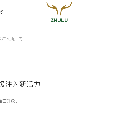
系
升级注入新活力
您的姓名:
*
联系方式:
*
升级注入新活力
全面升级。
留言: