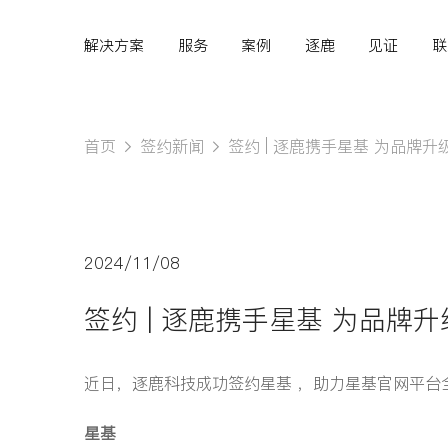
解决方案
服务
案例
逐鹿
见证
联
首页
签约新闻
签约 | 逐鹿携手星基 为品牌
Hi,
认真聆听您的需求
2024/11/08
是我们最重要的工作之
签约 | 逐鹿携手星基 为品牌
一...
近日，逐鹿科技成功签约星基 ，助力星基官网平台
星基