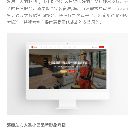
发展壮大的1年里，我们始终为客户提供好的产品和技术支持、健
留言:
全的售后服务。通过整合安装资源,满足市场需求的背景下应运而
生。通过大数据资源整合，搭建数字终端平台，制定更严格的交
付标准，持续为客户提供高质量低成本的安装服务。
提交
逐鹿助力大圣小匠品牌形象升级