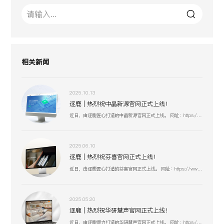
相关新闻
2025.10.13
逐鹿 | 热烈祝中晶新源官网正式上线！
近日，由逐鹿匠心打造的中晶新源官网正式上线。 网址：https://www.sinesemi.com/
2025.06.10
逐鹿 | 热烈祝芬喜官网正式上线！
近日，由逐鹿匠心打造的芬喜官网正式上线。 网址：https://www.feniceitaly.cn/
2025.05.20
逐鹿 | 热烈祝华研慧声官网正式上线！
近日，由逐鹿倾力打造的华研慧声官网正式上线。 网址：https://www.brisonus.com/