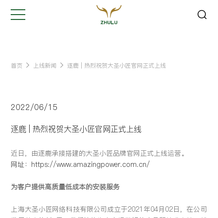
关闭
Hi,
认真聆听您的需求
是我们最重要的工作之一...
首页
上线新闻
逐鹿 | 热烈祝贺大圣小匠官网正式上线
您的姓名:
*
2022/06/15
公司名称:
*
逐鹿 | 热烈祝贺大圣小匠官网正式上线
近日，由逐鹿承接搭建的大圣小匠品牌官网正式上线运营。
联系方式:
*
网址：https://www.amazingpower.com.cn/
为客户提供高质量低成本的安装服务
您的需求:
上海大圣小匠网络科技有限公司成立于2021年04月02日，在公司