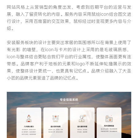
网站风格上从营销型的角度出发，考虑到后期平台的运营与发
展，融入了留资转化的内容。服务内容采用鼠绘icon结合图文进
行设计，采用百扇窗的交互效果，鼠标经过时呈现更多内容与介
绍。
安装服务板块的设计主要突出家居的氛围感所以在背景上使用了
有光影 的墙壁，在icon与卡片的设计上采用的是毛玻璃质感，
icon与整体结合更贴合我们平台的行业属性，使整体画面更有连
带感。品牌客户利于地板的元素和logo不断延伸轮播展示的效
果，使整体设计更统一，也更具有记忆点。品牌介绍融入了大圣
小匠的品牌元素营造了品牌的记忆点。