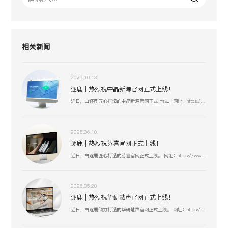
相关新闻
2025.10.13
逐鹿 | 热烈祝中晶新源官网正式上线！
近日，由逐鹿匠心打造的中晶新源官网正式上线。 网址：https://www.sinesemi.com/
2025.06.10
逐鹿 | 热烈祝芬喜官网正式上线！
近日，由逐鹿匠心打造的芬喜官网正式上线。 网址：https://www.feniceitaly.cn/
2025.05.20
逐鹿 | 热烈祝华研慧声官网正式上线！
近日，由逐鹿倾力打造的华研慧声官网正式上线。 网址：https://www.brisonus.com/