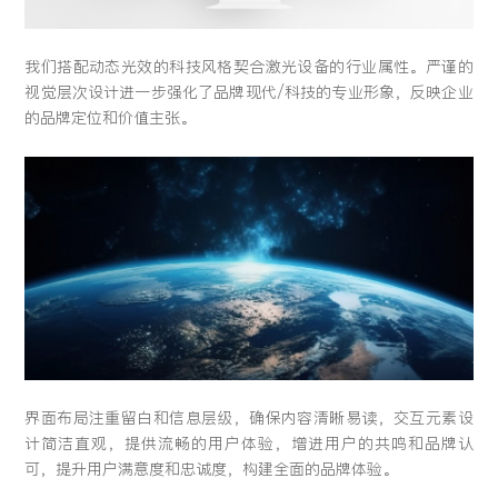
我们搭配动态光效的科技风格契合激光设备的行业属性。严谨的
视觉层次设计进一步强化了品牌现代/科技的专业形象，反映企业
的品牌定位和价值主张。
界面布局注重留白和信息层级，确保内容清晰易读，交互元素设
计简洁直观，提供流畅的用户体验，增进用户的共鸣和品牌认
可，提升用户满意度和忠诚度，构建全面的品牌体验。