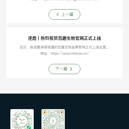
上一篇
逐鹿 | 热烈祝贺百趣生物官网正式上线
近日，由逐鹿承接搭建的百趣生物品牌官网正式上线运营。
网址：https://www.biotree.cn/
下一篇