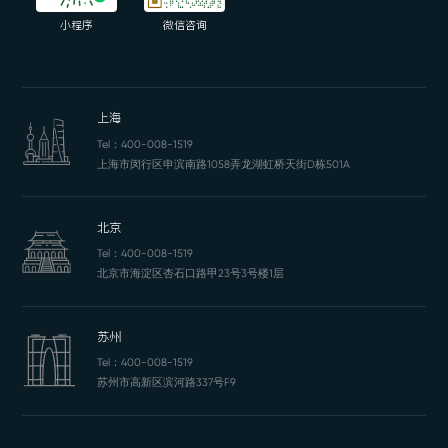
小程序
微信咨询
上海
Tel：
400-008-1519
上海市闵行区申滨南路1058弄龙湖虹桥天街D栋501A
北京
Tel：
400-008-1519
北京市海淀区杏石口路甲23号3号楼1层
苏州
Tel：
400-008-1519
苏州市高新区滨河路337号F9