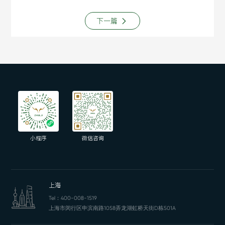
下一篇
小程序
微信咨询
上海
Tel：
400-008-1519
上海市闵行区申滨南路1058弄龙湖虹桥天街D栋501A