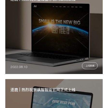
上线新闻
2022.08.10
逐鹿 | 热烈祝贺飒智智能官网正式上线