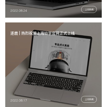
上线新闻
2022.08.24
逐鹿 | 热烈祝贺上海铃宇官网正式上线
上线新闻
2022.08.17