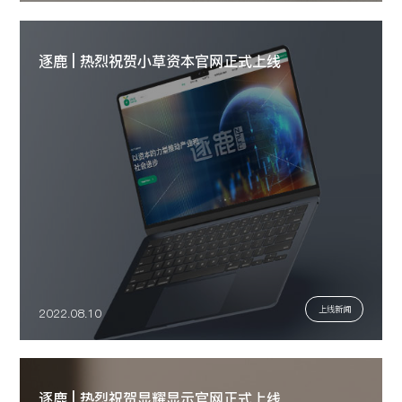
逐鹿 | 热烈祝贺小草资本官网正式上线
上线新闻
2022.08.10
逐鹿 | 热烈祝贺显耀显示官网正式上线