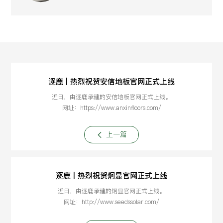
逐鹿 | 热烈祝贺安信地板官网正式上线
近日，由逐鹿承建的安信地板官网正式上线。
网址：https://www.anxinfloors.com/
上一篇
逐鹿 | 热烈祝贺炯显官网正式上线
近日，由逐鹿承建的炯显官网正式上线。
网址：http://www.seedssolar.com/