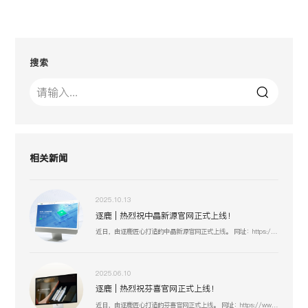
搜索
相关新闻
2025.10.13
逐鹿 | 热烈祝中晶新源官网正式上线！
近日，由逐鹿匠心打造的中晶新源官网正式上线。 网址：https://www.sinesemi.com/
2025.06.10
逐鹿 | 热烈祝芬喜官网正式上线！
近日，由逐鹿匠心打造的芬喜官网正式上线。 网址：https://www.feniceitaly.cn/