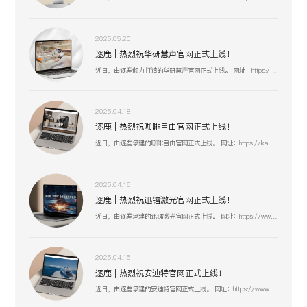
2025.05.20
逐鹿 | 热烈祝华研慧声官网正式上线！
近日，由逐鹿倾力打造的华研慧声官网正式上线。 网址：https://www.brisonus.com/
2025.04.18
逐鹿 | 热烈祝咖啡自由官网正式上线！
近日，由逐鹿承建的咖啡自由官网正式上线。 网址：https://kaxfree.com/
2025.04.16
逐鹿 | 热烈祝迅镭激光官网正式上线！
近日，由逐鹿承建的迅镭激光官网正式上线。 网址：https://www.quicklaser.com/
2025.04.15
逐鹿 | 热烈祝安迪特官网正式上线！
近日，由逐鹿承建的安迪特官网正式上线。 网址：https://www.antuator.com/