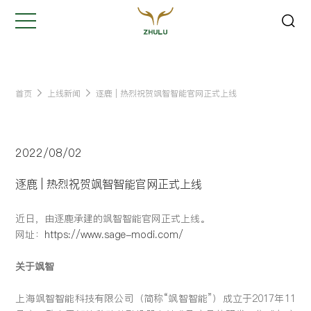
关闭
Hi,
认真聆听您的需求
是我们最重要的工作之一...
首页
上线新闻
逐鹿 | 热烈祝贺飒智智能官网正式上线
您的姓名:
*
2022/08/02
公司名称:
*
逐鹿 | 热烈祝贺飒智智能官网正式上线
近日，由逐鹿承建的飒智智能官网正式上线。
联系方式:
*
网址：
https://www.sage-modi.com/
关于飒智
您的需求:
上海飒智智能科技有限公司（简称“飒智智能”）成立于2017年11