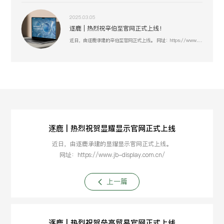
2025.03.05
逐鹿 | 热烈祝辛伯至官网正式上线！
近日，由逐鹿承建的辛伯至官网正式上线。 网址：https://www.sinboda.cn
逐鹿 | 热烈祝贺显耀显示官网正式上线
近日，由逐鹿承建的显耀显示官网正式上线。
网址：https://www.jb-display.com.cn/
上一篇
逐鹿 | 热烈祝贺垒高贸易官网正式上线