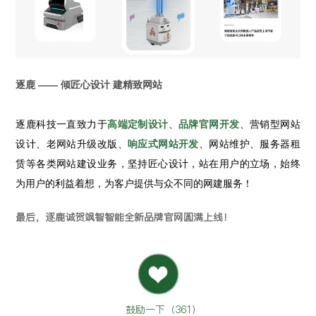
逐鹿 —— 倾匠心设计 建精致网站
逐鹿科技一直致力于
高端定制设计
、
品牌官网开发
、营销型网站
设计、老网站升级改版、
响应式网站开发
、网站维护、服务器租
赁等各类网站建设业务，坚持匠心设计，站在用户的立场，始终
为用户的利益着想，为客户提供与众不同的网建服务！
最后，逐鹿诚贺飒智智能全新品牌官网圆满上线！
鼓励一下（
361
）