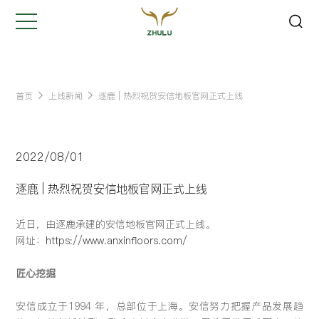
关闭
Hi,
认真聆听您的需求
是我们最重要的工作之一...
首页
上线新闻
逐鹿 | 热烈祝贺安信地板官网正式上线
您的姓名:
*
2022/08/01
公司名称:
*
逐鹿 | 热烈祝贺安信地板官网正式上线
近日，由逐鹿承建的安信地板官网正式上线。
联系方式:
*
网址：
https://www.anxinfloors.com/
匠心挖掘
您的需求:
安信成立于1994 年，总部位于上海。安信努力把握产品发展趋