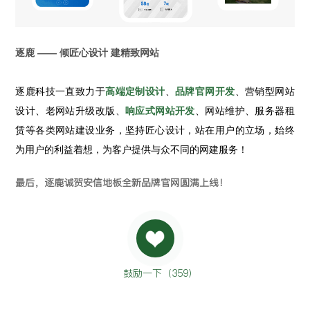
逐鹿 —— 倾匠心设计 建精致网站
逐鹿科技一直致力于
高端定制设计
、
品牌官网开发
、营销型网站
设计、老网站升级改版、
响应式网站开发
、网站维护、服务器租
赁等各类网站建设业务，坚持匠心设计，站在用户的立场，始终
为用户的利益着想，为客户提供与众不同的网建服务！
最后，逐鹿诚贺安信地板全新品牌官网圆满上线！
鼓励一下（
359
）