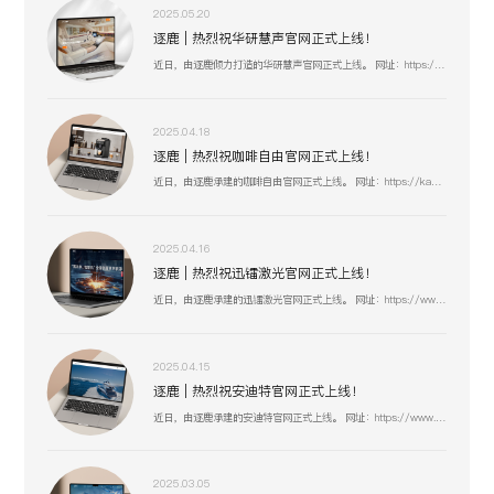
2025.05.20
逐鹿 | 热烈祝华研慧声官网正式上线！
近日，由逐鹿倾力打造的华研慧声官网正式上线。 网址：https://www.brisonus.com/
2025.04.18
逐鹿 | 热烈祝咖啡自由官网正式上线！
近日，由逐鹿承建的咖啡自由官网正式上线。 网址：https://kaxfree.com/
2025.04.16
逐鹿 | 热烈祝迅镭激光官网正式上线！
近日，由逐鹿承建的迅镭激光官网正式上线。 网址：https://www.quicklaser.com/
2025.04.15
逐鹿 | 热烈祝安迪特官网正式上线！
近日，由逐鹿承建的安迪特官网正式上线。 网址：https://www.antuator.com/
2025.03.05