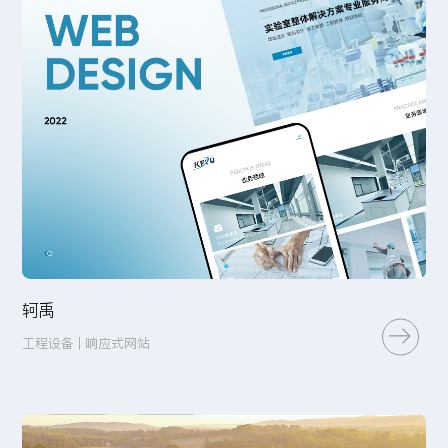
轲禹
工程设备 | 响应式网站
页面设计
网站开发