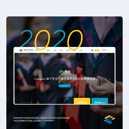
UX设计
程序开发