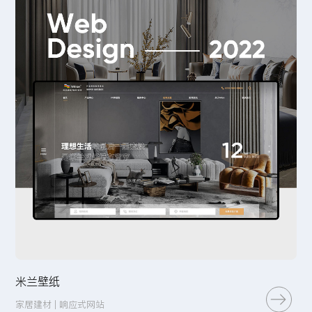
米兰壁纸
家居建材 | 响应式网站