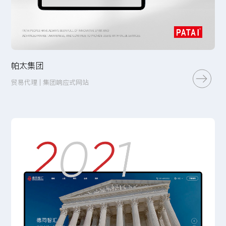
帕太集团
贸易代理 | 集团响应式网站
UI设计
网站建设