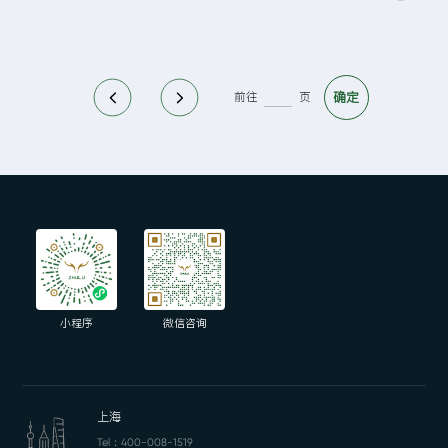
前往
页
小程序
微信咨询
上海
Tel：
400-008-1519