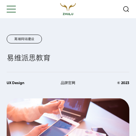
关闭
Hi,
认真聆听您的需求
是我们最重要的工作之一...
高端网站建设
易维派思教育
您的姓名:
*
公司名称:
*
UX Design
品牌官网
© 2023
联系方式:
*
您的需求: