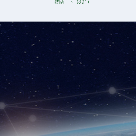
鼓励一下（
391
）