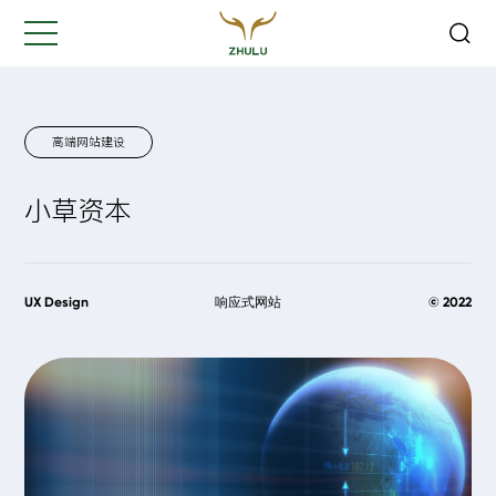
关闭
Hi,
认真聆听您的需求
是我们最重要的工作之一...
高端网站建设
小草资本
您的姓名:
*
公司名称:
*
UX Design
响应式网站
© 2022
联系方式:
*
您的需求: