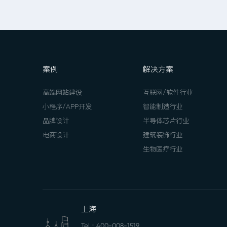
案例
解决方案
高端网站建设
互联网/软件行业
小程序/APP开发
智能制造行业
品牌设计
半导体芯片行业
电商设计
建筑装饰行业
生物医疗行业
上海
Tel：
400-008-1519