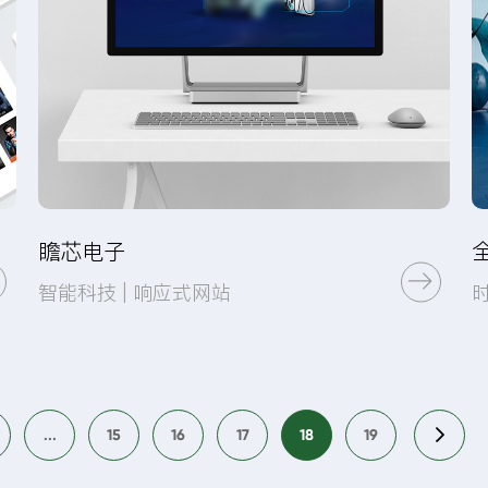
瞻芯电子
智能科技 | 响应式网站
...
15
16
17
18
19