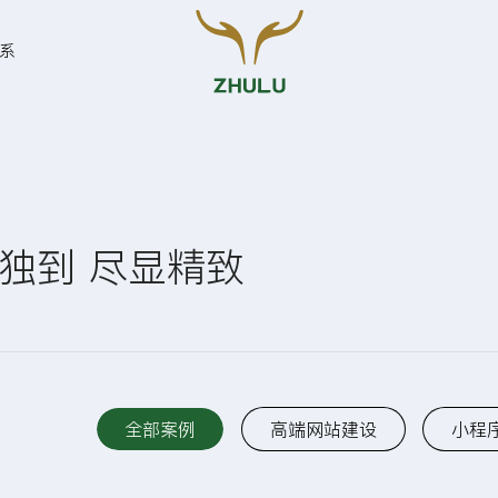
系
您的姓名:
*
独到 尽显精致
联系方式:
*
全部案例
高端网站建设
小程序
留言:
UI设计
网站建设