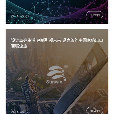
签约新闻
2019.05.23
设计点亮生活 创新引领未来 逐鹿签约中国家纺出口
百强企业
签约新闻
2019.05.17