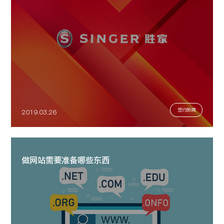
签约新闻
2019.03.26
做网站需要准备哪些东西