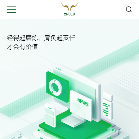
关闭
Hi,
认真聆听您的需求
经得起磨炼，肩负起责任
是我们最重要的工作之一...
才会有价值
您的姓名:
*
公司名称:
*
联系方式:
*
您的需求: