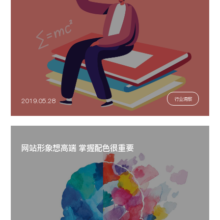
行业洞察
2019.05.28
网站形象想高端 掌握配色很重要