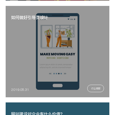
如何做好引导页设计
行业洞察
2019.05.31
网站建设对企业有什么价值？