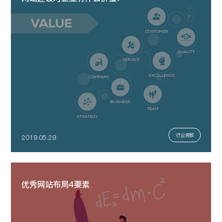
行业洞察
2019.05.29
优秀网站布局4要素