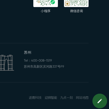
小程序
微信咨询
苏州
Tel：
400-008-1519
苏州市高新区滨河路337号F9
逐鹿科技
迎狮智能
九点一刻
网站地图
预约上门