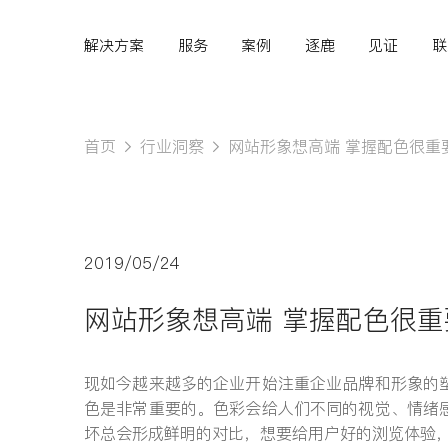
解决方案
服务
案例
逐鹿
见证
联
首页
行业洞察
网站形象想高端 掌握配色很重
Hi,
认真聆听您的需求
2019/05/24
是我们最重要的工作之
网站形象想高端 掌握配色很重
一...
现如今越来越多的企业开始注重企业品牌和形象的
色是非常重要的。色彩会给人们不同的视觉、情绪
坏总会形成鲜明的对比，想要给用户好的浏览体验