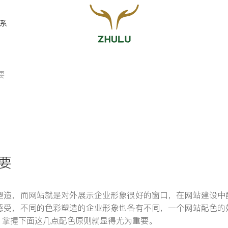
系
要
您的姓名:
*
联系方式:
*
要
塑造，而网站就是对外展示企业形象很好的窗口，在网站建设中
留言:
感受，不同的色彩塑造的企业形象也各有不同，一个网站配色的
，掌握下面这几点配色原则就显得尤为重要。