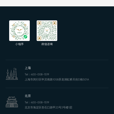
小程序
微信咨询
上海
Tel：
400-008-1519
上海市闵行区申滨南路1058弄龙湖虹桥天街D栋501A
北京
Tel：
400-008-1519
北京市海淀区杏石口路甲23号3号楼1层