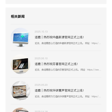
相关新闻
2025.10.13
逐鹿 | 热烈祝中晶新源官网正式上线！
近日，由逐鹿匠心打造的中晶新源官网正式上线。 网址：https://www.sinesemi.com/
2025.06.10
逐鹿 | 热烈祝芬喜官网正式上线！
近日，由逐鹿匠心打造的芬喜官网正式上线。 网址：https://www.feniceitaly.cn/
2025.05.20
逐鹿 | 热烈祝华研慧声官网正式上线！
近日，由逐鹿倾力打造的华研慧声官网正式上线。 网址：https://www.brisonus.com/
2025.04.18