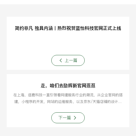
简约非凡 独具内涵丨热烈祝贺蓝怡科技官网正式上线
上一篇
走，咱们去励辉新官网逛逛
在上海，逐鹿科技一直引领着网建服务行业的潮流，从企业官网的搭
建，小程序的开发，网站的运维服务，以及京东/天猫店铺的设计制
作。再此之前，逐鹿科技服务企业，包括上海交通大学，同济大学研究
院，中铁华商，海尔，宜信，中国民生银行，中国华信，城建实业，等
下一篇
许多知名企业。在强大的行业专业服务，以及丰富的搭建网站经验面
前，励辉自动化科技网站负责人，决定携手逐鹿搭建励辉新官网。