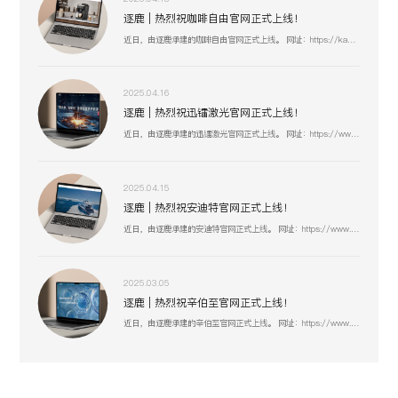
逐鹿 | 热烈祝咖啡自由官网正式上线！
近日，由逐鹿承建的咖啡自由官网正式上线。 网址：https://kaxfree.com/
2025.04.16
逐鹿 | 热烈祝迅镭激光官网正式上线！
近日，由逐鹿承建的迅镭激光官网正式上线。 网址：https://www.quicklaser.com/
2025.04.15
逐鹿 | 热烈祝安迪特官网正式上线！
近日，由逐鹿承建的安迪特官网正式上线。 网址：https://www.antuator.com/
2025.03.05
逐鹿 | 热烈祝辛伯至官网正式上线！
近日，由逐鹿承建的辛伯至官网正式上线。 网址：https://www.sinboda.cn