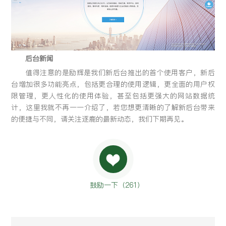
后台新闻
值得注意的是励辉是我们新后台推出的首个使用客户，新后
台增加很多功能亮点，包括更合理的使用逻辑，更全面的用户权
限管理，更人性化的使用体验，甚至包括更强大的网站数据统
计，这里我就不再一一介绍了，若您想更清晰的了解新后台带来
的便捷与不同，请关注逐鹿的最新动态，我们下期再见。
鼓励一下（
261
）