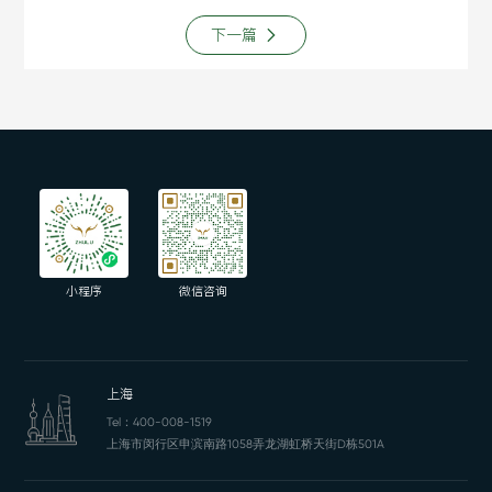
发、组装；销售本公司产品并提供相关咨询及售后服务。基于对互联网
行业客户开发，以及方便更多的客户了解公司，委托逐鹿科技为其升级
下一篇
官网系统。
小程序
微信咨询
上海
Tel：
400-008-1519
上海市闵行区申滨南路1058弄龙湖虹桥天街D栋501A