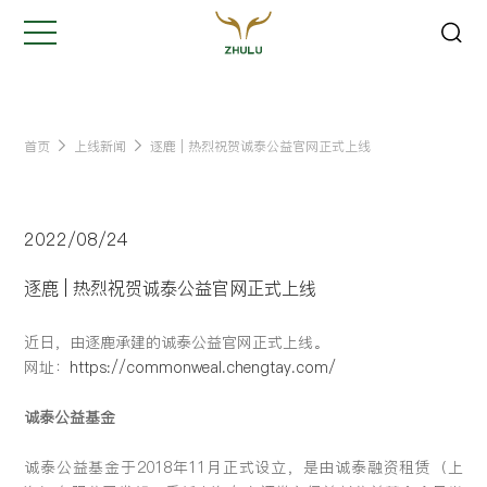
关闭
Hi,
认真聆听您的需求
是我们最重要的工作之一...
首页
上线新闻
逐鹿 | 热烈祝贺诚泰公益官网正式上线
您的姓名:
*
2022/08/24
公司名称:
*
逐鹿 | 热烈祝贺诚泰公益官网正式上线
近日，由逐鹿承建的诚泰公益官网正式上线。
联系方式:
*
网址：
https://commonweal.chengtay.com/
诚泰公益基金
您的需求:
诚泰公益基金于2018年11月正式设立，是由诚泰融资租赁（上