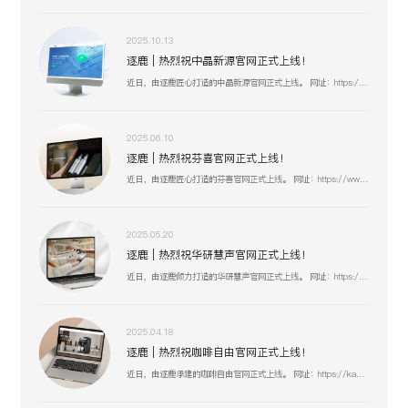
2025.10.13
逐鹿 | 热烈祝中晶新源官网正式上线！
近日，由逐鹿匠心打造的中晶新源官网正式上线。 网址：https://www.sinesemi.com/
2025.06.10
逐鹿 | 热烈祝芬喜官网正式上线！
近日，由逐鹿匠心打造的芬喜官网正式上线。 网址：https://www.feniceitaly.cn/
2025.05.20
逐鹿 | 热烈祝华研慧声官网正式上线！
近日，由逐鹿倾力打造的华研慧声官网正式上线。 网址：https://www.brisonus.com/
2025.04.18
逐鹿 | 热烈祝咖啡自由官网正式上线！
近日，由逐鹿承建的咖啡自由官网正式上线。 网址：https://kaxfree.com/