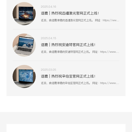
2025.04.16
逐鹿 | 热烈祝迅镭激光官网正式上线！
近日，由逐鹿承建的迅镭激光官网正式上线。 网址：https://www.quicklaser.com/
2025.04.15
逐鹿 | 热烈祝安迪特官网正式上线！
近日，由逐鹿承建的安迪特官网正式上线。 网址：https://www.antuator.com/
2025.03.05
逐鹿 | 热烈祝辛伯至官网正式上线！
近日，由逐鹿承建的辛伯至官网正式上线。 网址：https://www.sinboda.cn