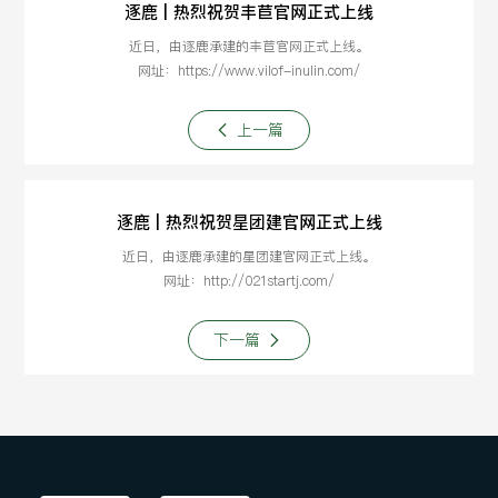
逐鹿 | 热烈祝贺丰苣官网正式上线
近日，由逐鹿承建的丰苣官网正式上线。
网址：https://www.vilof-inulin.com/
上一篇
逐鹿 | 热烈祝贺星团建官网正式上线
近日，由逐鹿承建的星团建官网正式上线。
网址：http://021startj.com/
下一篇