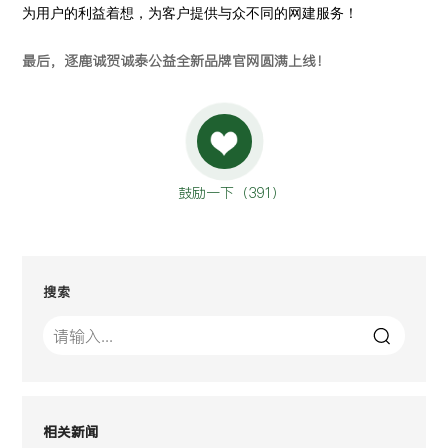
为用户的利益着想，为客户提供与众不同的网建服务！
最后，逐鹿诚贺诚泰公益全新品牌官网圆满上线！
鼓励一下（
391
）
搜索
相关新闻