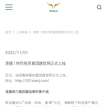
关闭
Hi,
认真聆听您的需求
是我们最重要的工作之一...
首页
上线新闻
逐鹿 | 热烈祝贺星团建官网正式上线
您的姓名:
*
2022/11/01
公司名称:
*
逐鹿 | 热烈祝贺星团建官网正式上线
近日，由逐鹿承建的星团建官网正式上线。
联系方式:
*
网址：
http://021startj.com/
逐鹿助力星团建品牌形象升级
您的需求:
网站整体以“动感、时尚、激情”为主，清晰明了的向客户展示，