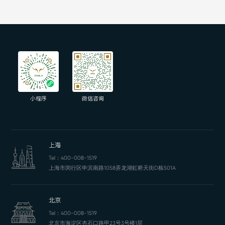
小程序
微信咨询
上海
Tel：
400-008-1519
上海市闵行区申滨南路1058弄龙湖虹桥天街D栋501A
北京
Tel：
400-008-1519
北京市海淀区杏石口路甲23号3号楼1层