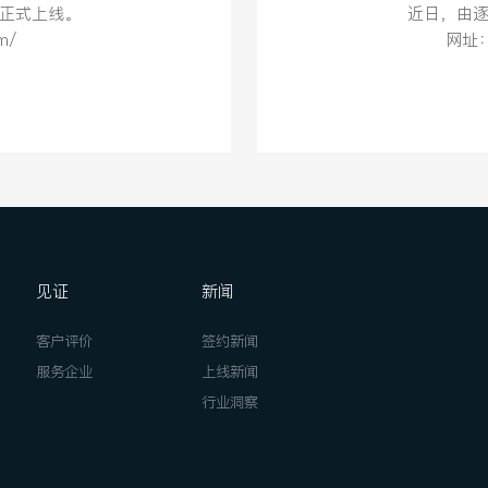
正式上线。
近日，由
om/
网址：h
见证
新闻
客户评价
签约新闻
服务企业
上线新闻
行业洞察