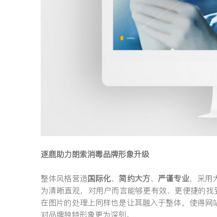
逐鹿助力
朗索消毒
品牌形象升级
整体风格营造
国际化
、
简约大方
、
严谨专业
，采用
为清晰直观，对用户而言能够更有效、更便捷的找
在图片的处理上同样也是让其融入于整体，使得网
对品牌独特形象更为深刻。