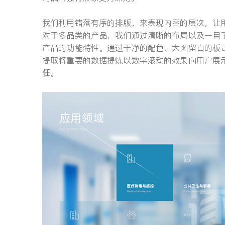
我们利用错落有序的排版，来表现内容的层次，让
对于多品类的产品，我们通过清晰的布局以及一目
产品的功能特性。通过干净的配色、大图留白的板
提取将重要的数据提炼以数字滚动的效果向用户展
任
。