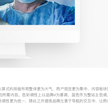
大屏式的排版布局整体更为大气，用户视觉更为集中，内容板块
到所需内容。色彩调性上以品牌vi为基调，蓝色作为整站主色调
站调性更为统一，除此之外提炼品牌元素于导航的交互中，让用