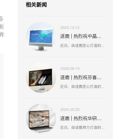
相关新闻
多
制
2025.10.13
消
逐鹿 | 热烈祝中晶新源官网正式上线！
近日，由逐鹿匠心打造的中晶新源官网正式上线。 网址：https://www.sinesemi.com/
2025.06.10
逐鹿 | 热烈祝芬喜官网正式上线！
近日，由逐鹿匠心打造的芬喜官网正式上线。 网址：https://www.feniceitaly.cn/
2025.05.20
逐鹿 | 热烈祝华研慧声官网正式上线！
近日，由逐鹿倾力打造的华研慧声官网正式上线。 网址：https://www.brisonus.com/