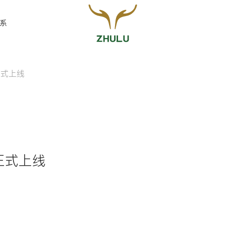
系
正式上线
您的姓名:
*
联系方式:
*
正式上线
留言: