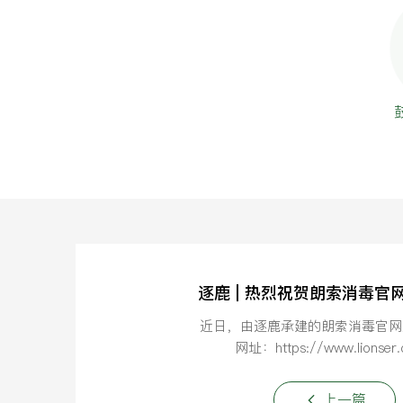
逐鹿 | 热烈祝贺朗索消毒官
近日，由逐鹿承建的朗索消毒官网
网址：https://www.lionser
上一篇