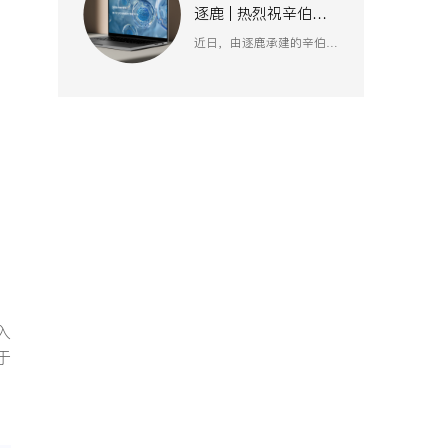
逐鹿 | 热烈祝辛伯至官网正式上线！
近日，由逐鹿承建的辛伯至官网正式上线。 网址：https://www.sinboda.cn
入
于