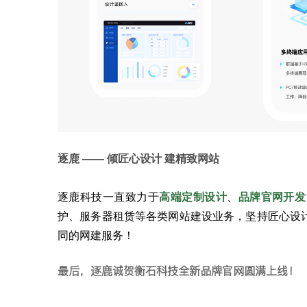
逐鹿 —— 倾匠心设计 建精致网站
逐鹿科技一直致力于
高端定制设计
、
品牌官网开发
护、服务器租赁等各类网站建设业务，坚持匠心设
同的网建服务！
最后，逐鹿诚贺
衡石科技
全新品牌官网圆满上线！