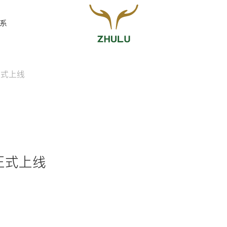
系
正式上线
您的姓名:
*
联系方式:
*
正式上线
留言: