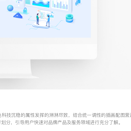
蓝色科技沉稳的属性发挥的淋淋尽致，结合统一调性的插画配图营
行划分，引导用户快速对品牌产品及服务领域进行充分了解。