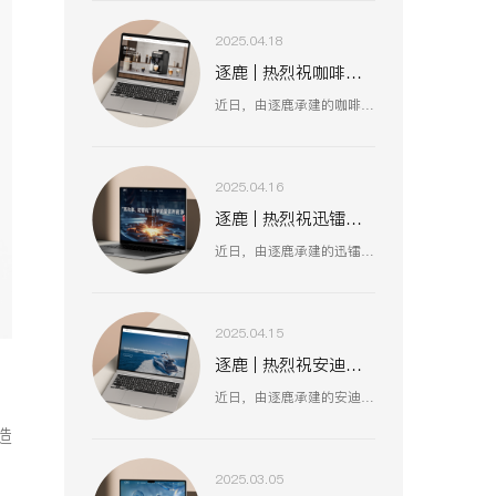
2025.04.18
逐鹿 | 热烈祝咖啡自由官网正式上线！
近日，由逐鹿承建的咖啡自由官网正式上线。 网址：https://kaxfree.com/
2025.04.16
逐鹿 | 热烈祝迅镭激光官网正式上线！
近日，由逐鹿承建的迅镭激光官网正式上线。 网址：https://www.quicklaser.com/
2025.04.15
逐鹿 | 热烈祝安迪特官网正式上线！
近日，由逐鹿承建的安迪特官网正式上线。 网址：https://www.antuator.com/
造
2025.03.05