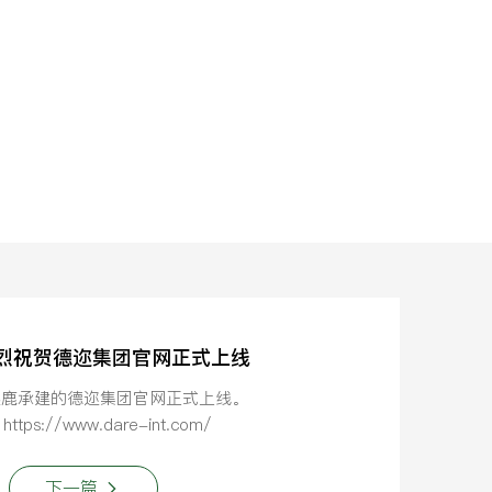
 热烈祝贺德迩集团官网正式上线
逐鹿承建的德迩集团官网正式上线。
ttps://www.dare-int.com/
下一篇