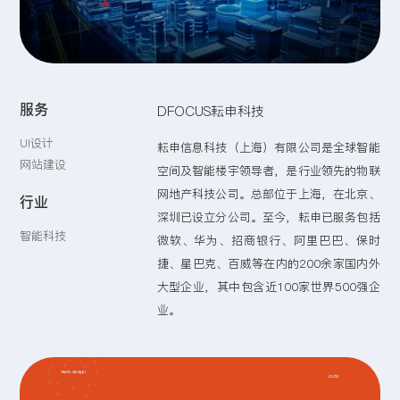
留言:
服务
DFOCUS耘申科技
提交
UI设计
耘申信息科技（上海）有限公司是全球智能
网站建设
空间及智能楼宇领导者，是行业领先的物联
网地产科技公司。总部位于上海，在北京、
行业
深圳已设立分公司。至今，耘申已服务包括
智能科技
微软、华为、招商银行、阿里巴巴、保时
捷、星巴克、百威等在内的200余家国内外
大型企业，其中包含近100家世界500强企
业。