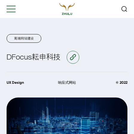
关闭
Hi,
认真聆听您的需求
是我们最重要的工作之一...
高端网站建设
DFocus耘申科技
访问官网
您的姓名:
*
公司名称:
*
UX Design
响应式网站
© 2022
联系方式:
*
您的需求: