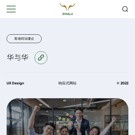
关闭
Hi,
认真聆听您的需求
是我们最重要的工作之一...
高端网站建设
华与华
访问官网
您的姓名:
*
公司名称:
*
UX Design
响应式网站
© 2022
联系方式:
*
您的需求: