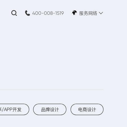
服务网络
400-008-1519
关闭
公司名称:
*
您的需求:
/APP开发
品牌设计
电商设计
页面设计
程序开发