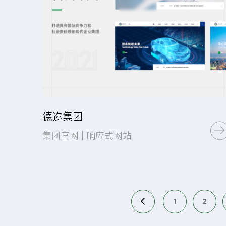
德迩集团
集团官网 | 响应式网站
1
2