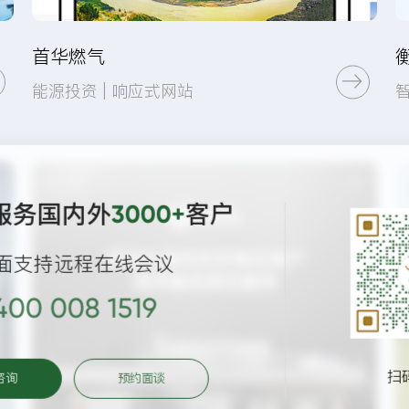
首华燃气
能源投资 | 响应式网站
UI设计
程序开发
服务国内外
客户
3000+
面支持远程在线会议
400 008 1519
扫
咨询
预约面谈