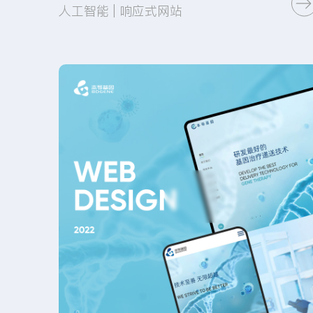
人工智能 | 响应式网站
UI设计
网站开发