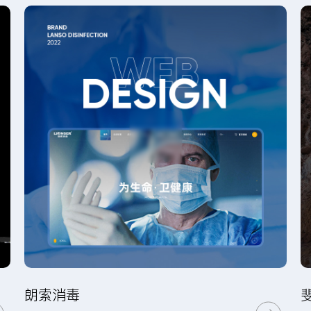
提交
朗索消毒