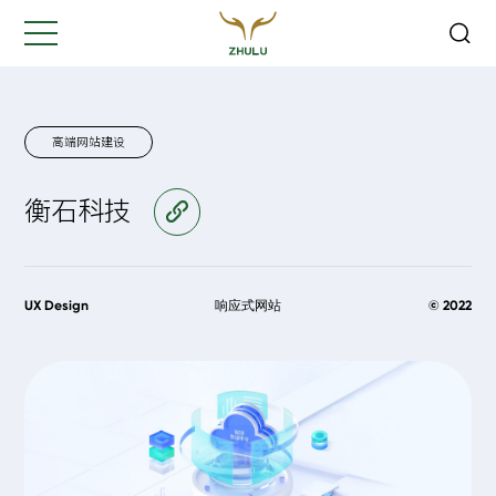
关闭
Hi,
认真聆听您的需求
是我们最重要的工作之一...
高端网站建设
衡石科技
访问官网
您的姓名:
*
公司名称:
*
UX Design
响应式网站
© 2022
联系方式:
*
您的需求: