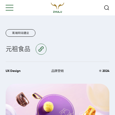
关闭
Hi,
认真聆听您的需求
是我们最重要的工作之一...
高端网站建设
元祖食品
访问官网
您的姓名:
*
公司名称:
*
UX Design
品牌营销
© 2024
联系方式:
*
您的需求: