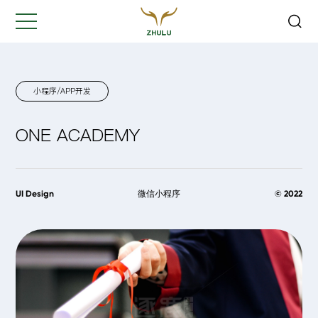
关闭
Hi,
认真聆听您的需求
是我们最重要的工作之一...
小程序/APP开发
ONE ACADEMY
您的姓名:
*
公司名称:
*
UI Design
微信小程序
© 2022
联系方式:
*
您的需求: