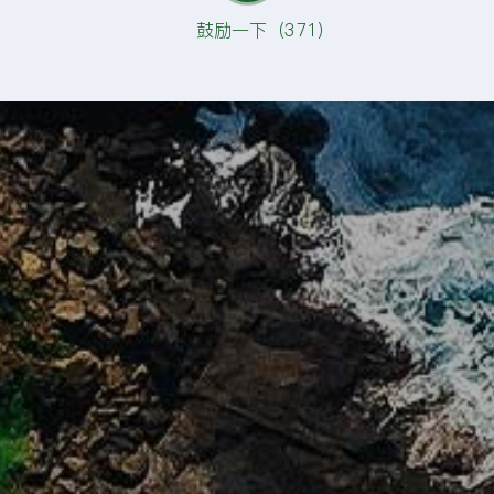
鼓励一下（
371
）