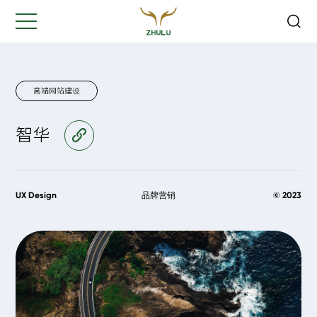
关闭
Hi,
认真聆听您的需求
是我们最重要的工作之一...
高端网站建设
智华
访问官网
您的姓名:
*
公司名称:
*
UX Design
品牌营销
© 2023
联系方式:
*
您的需求: