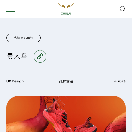
关闭
Hi,
认真聆听您的需求
是我们最重要的工作之一...
高端网站建设
贵人鸟
访问官网
您的姓名:
*
公司名称:
*
UX Design
品牌营销
© 2023
联系方式:
*
您的需求: