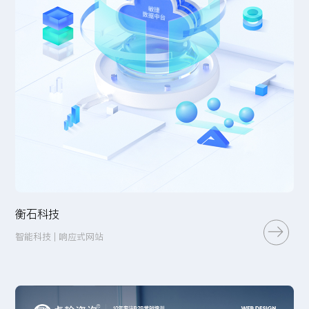
衡石科技
智能科技 | 响应式网站
页面设计
网站开发