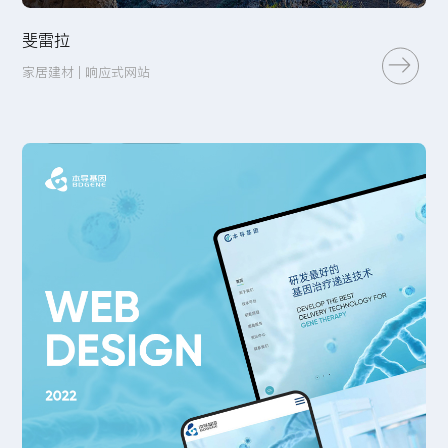
斐雷拉
家居建材 | 响应式网站
UI设计
网站开发