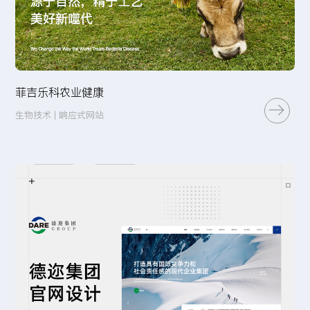
菲吉乐科农业健康
生物技术 | 响应式网站
页面设计
网站开发