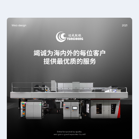
UI设计
程序开发