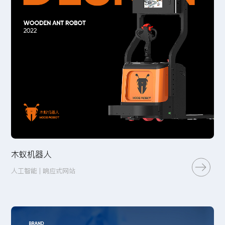
留言:
提交
木蚁机器人
人工智能 | 响应式网站
UI设计
网站建设