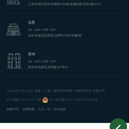
上海市闵行区申滨南路1058弄龙湖虹桥天街D栋501A
北京
Tel：
400-008-1519
北京市海淀区杏石口路甲23号3号楼1层
苏州
Tel：
400-008-1519
苏州市高新区滨河路337号F9
Copyright © 2026 迎狮（上海）智能科技有限公司版权所有 抄袭必究
沪ICP备2025141077号
沪公网安备 31011502007243号
逐鹿科技
迎狮智能
九点一刻
网站地图