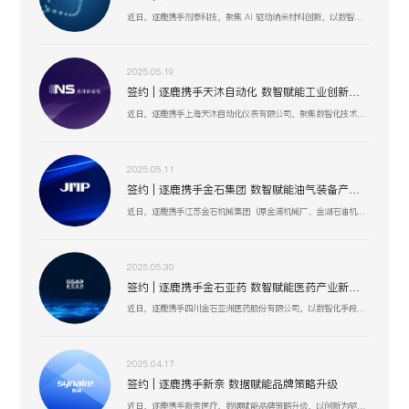
近日，逐鹿携手剂泰科技，聚焦 AI 驱动纳米材料创新，以数智化融合助力靶向药物递送与研发技术突破，赋能剂泰科技在疾病治疗新疗法探索、AI 平台迭代升级中加速前行，共筑生物医药数智化创新生态 。
2025.05.19
签约 | 逐鹿携手天沐自动化 数智赋能工业创新生态
近日，逐鹿携手上海天沐自动化仪表有限公司，聚焦数智化技术融合，以创新驱动工业场景升级，助力天沐自动化在智能制造、传感器研发等业务板块，深化数智应用，开启高效协同、精准创新的发展新篇 。
2025.05.11
签约 | 逐鹿携手金石集团 数智赋能油气装备产业升级
近日，逐鹿携手江苏金石机械集团（原金浦机械厂、金湖石油机械有限公司 ），以数智化技术为引擎，聚焦油气装备产业创新升级，助力金石集团在研发、生产、服务全流程提效，驱动高压油气井口装备等业务开启数智化增长新篇 。
2025.05.30
签约 | 逐鹿携手金石亚药 数智赋能医药产业新增长
近日，逐鹿携手四川金石亚洲医药股份有限公司，以数智化手段赋能医药产业升级，聚焦创新驱动与价值深挖，助力金石亚药在医药健康、新材料及机械设备等业务板块，开启高效增长、精准运营的全新阶段 。
2025.04.17
签约 | 逐鹿携手新奈 数据赋能品牌策略升级
近日，逐鹿携手新奈医疗，数据赋能品牌策略升级，以创新为驱动，以用户为中心，助力其开启品牌增长新纪元。