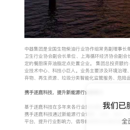
中器集团是全国生物柴油行业协作组常务副理事长
卫生行业协会副会长单位、上海循环经济协会副会
定的餐厨废弃油脂定点处置企业。 集团总投资额约 4
业技术中心、科技小巨人。业务主要涉及环境治理
弃物、再生资源、垃圾分类智能化监管服务、危险
携手逐鹿科技，提升新能源行业影响力
我们已
基于逐鹿科技在多年来各行业网站建设的理解和沉
携手逐鹿科技通过新能源行业调研、分析、设计、
全
平台，提升行业影响力，倡导能源再生的美好品德