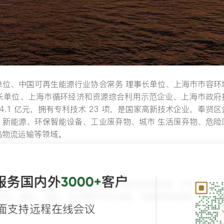
单位、中国可再生能源行业协会常务 理事长单位、上海市市容环
长单位、上海市循环经济和资源综合利用示范企业、上海市政府
.1 亿元，拥有专利技术 23 项，是国家高新技术企业，奉贤区
、新能源、环保智能设备、工业废弃物、城市 生活废弃物、危险
品物流运输等领域。
服务国内外
客户
3000+
淀，且具备丰富的大中型集团企业的案例实施经验，中器集团选
开发、建设、测试、培训等环节的实施，构建具有创意的信息展
面支持远程在线会议
形象。