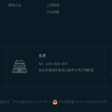
服务企业
上线新闻
行业洞察
北京
Tel：
400-008-1519
北京市海淀区杏石口路甲23号3号楼1层
 抄袭必究
沪ICP备2025141077号
丨
沪公网安备 31011502007243号