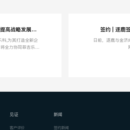
逐鹿签约菲吉乐科官网建设，助力其提高战略发展定位
签约 | 逐
乐科,为其打造全新企
日前，逐鹿与金济
队将全力协同菲吉乐科
网.
见证
新闻
客户评价
签约新闻