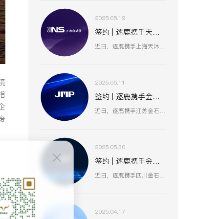
2025.05.19
签约 | 逐鹿携手天沐自动化 数智赋能工业创新生态
近日，逐鹿携手上海天沐自动化仪表有限公司，聚焦数智化技术融合，以创新驱动工业场景升级，助力天沐自动化在智能制造、传感器研发等业务板块，深化数智应用，开启高效协同、精准创新的发展新篇 。
境
2025.05.11
指
签约 | 逐鹿携手金石集团 数智赋能油气装备产业升级
企
近日，逐鹿携手江苏金石机械集团（原金浦机械厂、金湖石油机械有限公司 ），以数智化技术为引擎，聚焦油气装备产业创新升级，助力金石集团在研发、生产、服务全流程提效，驱动高压油气井口装备等业务开启数智化增长新篇 。
废
2025.05.30
签约 | 逐鹿携手金石亚药 数智赋能医药产业新增长
近日，逐鹿携手四川金石亚洲医药股份有限公司，以数智化手段赋能医药产业升级，聚焦创新驱动与价值深挖，助力金石亚药在医药健康、新材料及机械设备等业务板块，开启高效增长、精准运营的全新阶段 。
择
示
2025.04.17