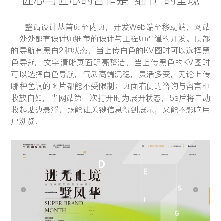
匠心与匠心的合作是
“细节”的呈现
整站设计
从首页至内页，
开发Web端至移动端，
网站
中处处都有设计师细节的设计与工程师严谨的开发。顶部
的导航有黑白2种状态，当上传白色的KV图时可以选择黑
色导航，文字清晰页面明亮整洁，当上传黑色的KV图时
可以选择白色导航，气质高端沉稳，灵活多变，无论上传
哪种色调的图片都能不受限制
；页面右侧的咨询与留言框
收放自如，当网站第一次打开时为展开状态，5s后将自动
收起贴边悬浮，既能让关键信息得到展示，又能不影响用
户浏览。