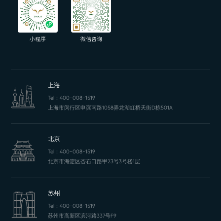
小程序
微信咨询
上海
Tel：
400-008-1519
上海市闵行区申滨南路1058弄龙湖虹桥天街D栋501A
北京
Tel：
400-008-1519
北京市海淀区杏石口路甲23号3号楼1层
苏州
Tel：
400-008-1519
苏州市高新区滨河路337号F9