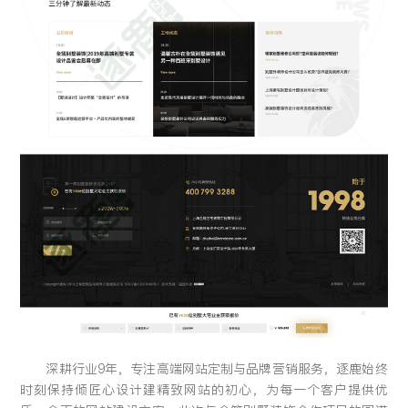
深耕行业9年，专注高端网站定制与品牌营销服务，逐鹿始终
时刻保持倾匠心设计建精致网站的初心，为每一个客户提供优