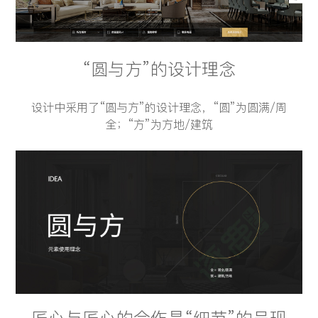
“圆与方”的
设计理念
设计中采用了“圆与方”的设计理念，“圆”为圆满/周
全；“方”为方地/建筑