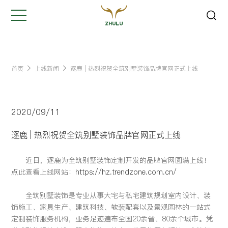
关闭
Hi,
认真聆听您的需求
是我们最重要的工作之一...
首页
上线新闻
逐鹿 | 热烈祝贺全筑别墅装饰品牌官网正式上线
您的姓名:
*
2020/09/11
公司名称:
*
逐鹿 | 热烈祝贺全筑别墅装饰品牌官网正式上线
近日，逐鹿为全筑别墅装饰定制开发的品牌官网圆满上线！
联系方式:
*
点此查看
上线网站
：
https://hz.trendzone.com.cn/
全筑别墅装饰是专业从事大宅与私宅建筑规划室内设计、装
您的需求:
饰施工、家具生产、建筑科技、软装配套以及景观园林的一站式
定制装饰服务机构，业务足迹遍布全国20余省、80余个城市。凭