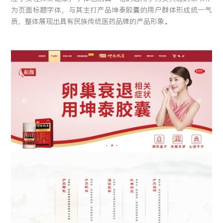
为页面标题字体，与其主打产品坤泰胶囊的用户群体形成统一气
质，整体展现出具有民族传统医药品牌的产品形象。