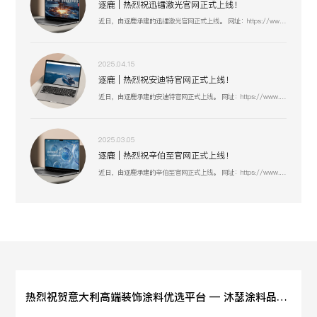
逐鹿 | 热烈祝迅镭激光官网正式上线！
近日，由逐鹿承建的迅镭激光官网正式上线。 网址：https://www.quicklaser.com/
2025.04.15
逐鹿 | 热烈祝安迪特官网正式上线！
近日，由逐鹿承建的安迪特官网正式上线。 网址：https://www.antuator.com/
2025.03.05
逐鹿 | 热烈祝辛伯至官网正式上线！
近日，由逐鹿承建的辛伯至官网正式上线。 网址：https://www.sinboda.cn
热烈祝贺意大利高端装饰涂料优选平台 — 沐瑟涂料品牌官网正式上线！