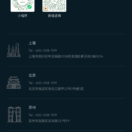
小程序
微信咨询
上海
Tel：
400-008-1519
上海市闵行区申滨南路1058弄龙湖虹桥天街D栋501A
北京
Tel：
400-008-1519
北京市海淀区杏石口路甲23号3号楼1层
苏州
Tel：
400-008-1519
苏州市高新区滨河路337号F9