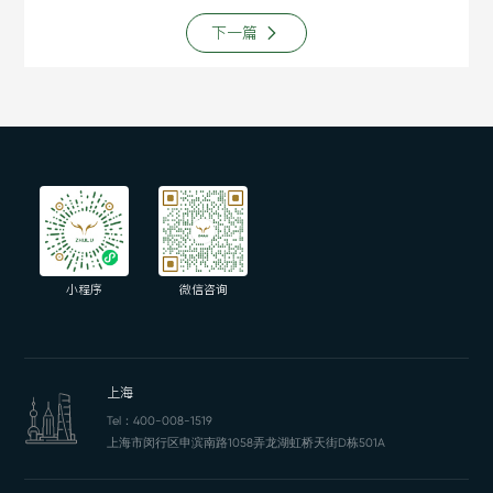
下一篇
小程序
微信咨询
上海
Tel：
400-008-1519
上海市闵行区申滨南路1058弄龙湖虹桥天街D栋501A