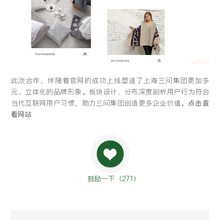
此次合作，伴随着官网的成功上线塑造了上海三问集团更加多
元、立体化的品牌形象。板块设计、分布深度剖析用户行为符合
当代互联网用户习惯，助力三问集团创造更多企业价值。
点击查
看网站
鼓励一下（
271
）