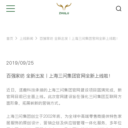
关闭
Hi,
认真聆听您的需求
是我们最重要的工作之一...
首页
上线新闻
百强家纺 全新出发丨上海三问集团官网全新上线啦！
您的姓名:
*
2019/09/25
公司名称:
*
百强家纺 全新出发丨上海三问集团官网全新上线啦！
近日，逐鹿科技承接的上海三问集团官网建设项目圆满完成，新
联系方式:
*
官网目前已全面上线。此次官网建设旨在强化三问集团互联网方
面形象，拓展崭新的营销方式。
您的需求:
上海三问集团创立于2002年底，为全球中高端零售商提供特色家
居服饰的原创设计、营销企划及供应链管理一体化服务，多年位