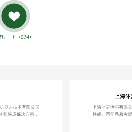
鼓励一下（
234
）
上海沐
机器人技术有限公司
上海沐瑟涂料有限
体和集成解决方案提
峥嵘，百年品牌今
工业机器人本体研发
创新，研究并开发
术企业，也是全球唯