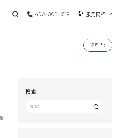
服务网络
400-008-1519
关闭
返回
公司名称:
*
您的需求:
搜索
新