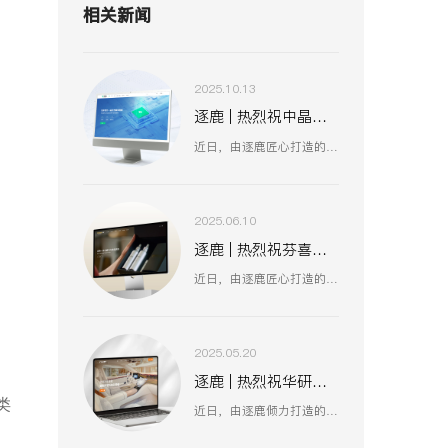
相关新闻
2025.10.13
逐鹿 | 热烈祝中晶新源官网正式上线！
近日，由逐鹿匠心打造的中晶新源官网正式上线。 网址：https://www.sinesemi.com/
2025.06.10
逐鹿 | 热烈祝芬喜官网正式上线！
近日，由逐鹿匠心打造的芬喜官网正式上线。 网址：https://www.feniceitaly.cn/
2025.05.20
逐鹿 | 热烈祝华研慧声官网正式上线！
类
近日，由逐鹿倾力打造的华研慧声官网正式上线。 网址：https://www.brisonus.com/
。