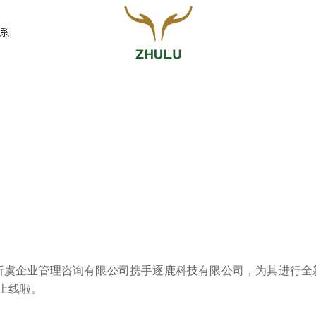
系
您的姓名:
*
联系方式:
*
忻虞企业管理咨询有限公司携手逐鹿科技有限公司，为其进行全
留言:
式上线啦。