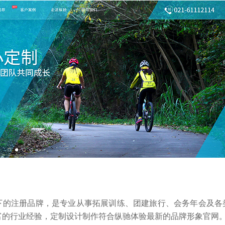
提交
的注册品牌，是专业从事拓展训练、团建旅行、会务年会及各
富的行业经验，定制设计制作符合纵驰体验最新的品牌形象官网