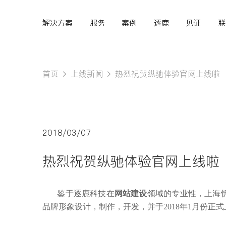
解决方案
服务
案例
逐鹿
见证
联
首页
上线新闻
热烈祝贺纵驰体验官网上线啦
Hi,
认真聆听您的需求
2018/03/07
是我们最重要的工作之
热烈祝贺纵驰体验官网上线啦
一...
鉴于逐鹿科技在
网站建设
领域的专业性，上海
品牌形象设计，制作，开发，并于2018年1月份正