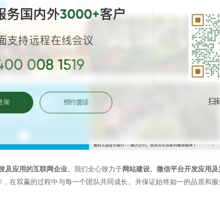
服务国内外
客户
3000+
面支持远程在线会议
400 008 1519
扫
咨询
预约面谈
发及应用的互联网企业
。我们全心致力于
网站建设、微信平台开发应用及
作，在双赢的过程中与每一个团队共同成长。
并保证始终如一的品质和服