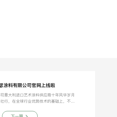
瑟涂料有限公司官网上线啦
公司意大利进口艺术涂料供应商十年风华岁月
朝壮行，在全球行业优势技术的基础上，不断
出适应市场变化且满足消费者个性需求的产
品。
下一篇