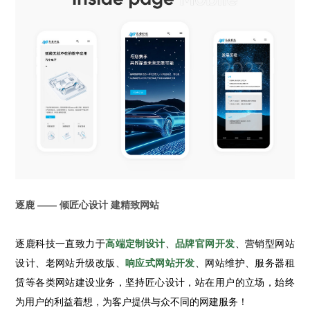
逐鹿 —— 倾匠心设计 建精致网站
逐鹿科技一直致力于
高端定制设计
、
品牌官网开发
、营销型网站
设计、老网站升级改版、
响应式网站开发
、网站维护、服务器租
赁等各类网站建设业务，坚持匠心设计，站在用户的立场，始终
为用户的利益着想，为客户提供与众不同的网建服务！