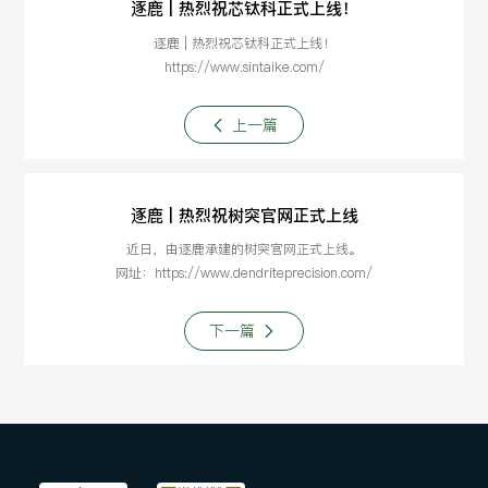
逐鹿 | 热烈祝芯钛科正式上线！
逐鹿 | 热烈祝芯钛科正式上线！
https://www.sintaike.com/
上一篇
逐鹿 | 热烈祝树突官网正式上线
近日，由逐鹿承建的树突官网正式上线。
网址：https://www.dendriteprecision.com/
下一篇