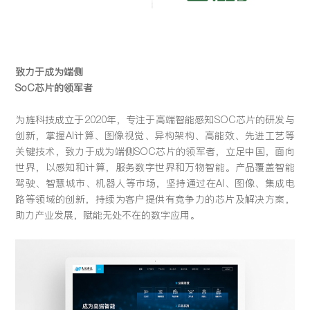
留言:
致力于成为端侧
SoC芯片的领军者
提交
为旌科技成立于2020年，专注于高端智能感知SOC芯片的研发与
创新，掌握AI计算、图像视觉、异构架构、高能效、先进工艺等
关键技术，致力于成为端侧SOC芯片的领军者，立足中国，面向
世界，以感知和计算，服务数字世界和万物智能。产品覆盖智能
驾驶、智慧城市、机器人等市场，坚持通过在AI、图像、集成电
路等领域的创新，持续为客户提供有竞争力的芯片及解决方案，
助力产业发展，赋能无处不在的数字应用。