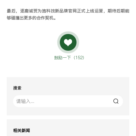
最后，逐鹿诚贺为旌科技新品牌官网正式上线运营，期待后期能
够碰撞出更多的合作契机。
鼓励一下（
152
）
搜索
相关新闻