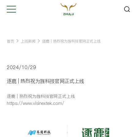
关闭
Hi,
认真聆听您的需求
是我们最重要的工作之一...
首页
上线新闻
逐鹿 | 热烈祝为旌科技官网正式上线
您的姓名:
*
2024/10/29
公司名称:
*
逐鹿 | 热烈祝为旌科技官网正式上线
逐鹿 | 热烈祝为旌科技官网正式上线
联系方式:
*
https://www.visinextek.com/
您的需求: