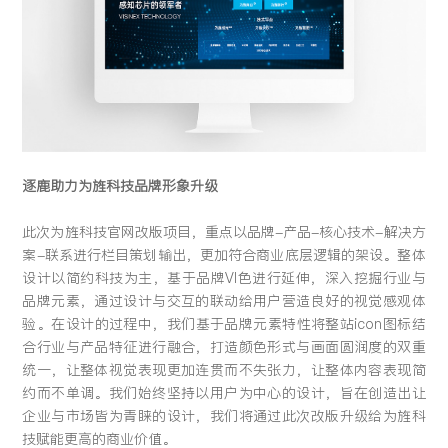
逐鹿助力为旌科技品牌形象升级
此次为旌科技官网改版项目，重点以品牌-产品-核心技术-解决方
案-联系进行栏目策划输出，更加符合商业底层逻辑的架设。整体
设计以简约科技为主，基于品牌VI色进行延伸，深入挖掘行业与
品牌元素，通过设计与交互的联动给用户营造良好的视觉感观体
验。在设计的过程中，我们基于品牌元素特性将整站icon图标结
合行业与产品特征进行融合，打造颜色形式与画面圆润度的双重
统一，让整体视觉表现更加连贯而不失张力，让整体内容表现简
约而不单调。我们始终坚持以用户为中心的设计，旨在创造出让
企业与市场皆为青睐的设计，我们将通过此次改版升级给为旌科
技赋能更高的商业价值。