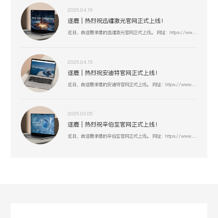
2025.04.16
逐鹿 | 热烈祝迅镭激光官网正式上线！
近日，由逐鹿承建的迅镭激光官网正式上线。 网址：https://www.quicklaser.com/
2025.04.15
逐鹿 | 热烈祝安迪特官网正式上线！
近日，由逐鹿承建的安迪特官网正式上线。 网址：https://www.antuator.com/
2025.03.05
逐鹿 | 热烈祝辛伯至官网正式上线！
近日，由逐鹿承建的辛伯至官网正式上线。 网址：https://www.sinboda.cn