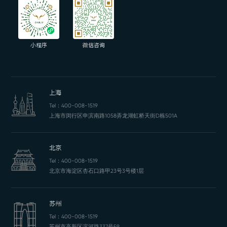
小程序
微信咨询
上海
Tel：
400-008-1519
上海市闵行区申滨南路1058弄龙湖虹桥天街D栋501A
北京
Tel：
400-008-1519
北京市海淀区杏石口路甲23号3号楼1层
苏州
Tel：
400-008-1519
苏州市高新区滨河路337号F9