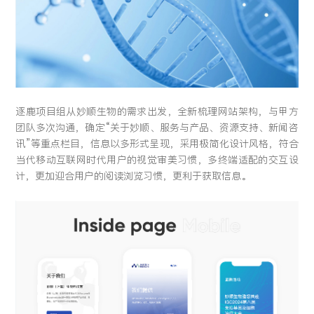
逐鹿项目组从妙顺生物的需求出发，全新梳理网站架构，与甲方
团队多次沟通，确定“关于妙顺、服务与产品、资源支持、新闻咨
讯”等重点栏目，信息以多形式呈现，采用极简化设计风格，符合
当代移动互联网时代用户的视觉审美习惯，多终端适配的交互设
计，更加迎合用户的阅读浏览习惯，更利于获取信息。