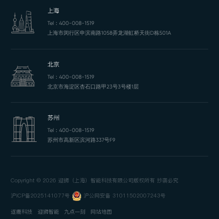
上海
Tel：
400-008-1519
上海市闵行区申滨南路1058弄龙湖虹桥天街D栋501A
北京
Tel：
400-008-1519
北京市海淀区杏石口路甲23号3号楼1层
苏州
Tel：
400-008-1519
苏州市高新区滨河路337号F9
Copyright © 2026 迎狮（上海）智能科技有限公司版权所有 抄袭必究
沪ICP备2025141077号
沪公网安备 31011502007243号
逐鹿科技
迎狮智能
九点一刻
网站地图