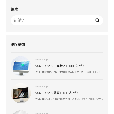
搜索
相关新闻
2025.10.13
逐鹿 | 热烈祝中晶新源官网正式上线！
近日，由逐鹿匠心打造的中晶新源官网正式上线。 网址：https://www.sinesemi.com/
2025.06.10
逐鹿 | 热烈祝芬喜官网正式上线！
近日，由逐鹿匠心打造的芬喜官网正式上线。 网址：https://www.feniceitaly.cn/