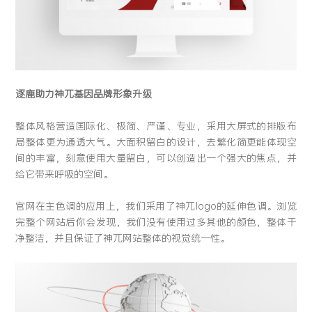
逐鹿助力神兀基因品牌形象升级
整体风格营造国际化、极简、严谨、专业，采用大屏式的排版布
局整体更为通透大气。大面积留白的设计，去繁化简更能体现空
间的丰富，刻意使用大量留白，可以创造出一个强大的焦点，并
给它带来呼吸的空间。
官网在主色调的应用上，我们采用了神兀logo的延伸色调。浏览
完整个网站后你会发现，我们没有使用过多其他的颜色，整体干
净整洁，并且保证了神兀网站整体的视觉统一性。