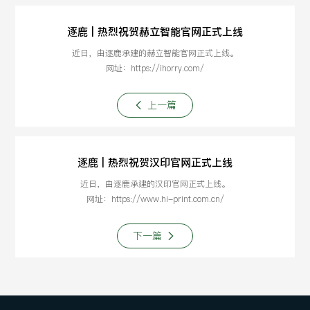
逐鹿 | 热烈祝贺赫立智能官网正式上线
近日，由逐鹿承建的赫立智能官网正式上线。
网址：https://ihorry.com/
上一篇
逐鹿 | 热烈祝贺汉印官网正式上线
近日，由逐鹿承建的汉印官网正式上线。
网址：https://www.hi-print.com.cn/
下一篇