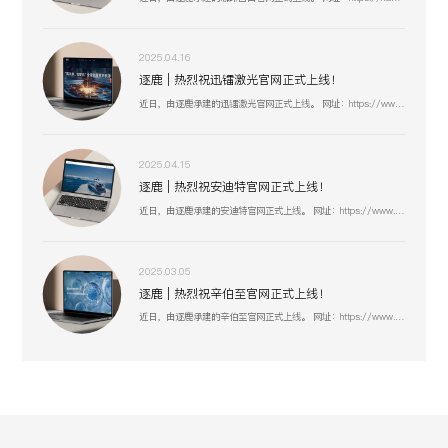
2025.04.16
逐鹿 | 热烈祝迅镭激光官网正式上线！
近日，由逐鹿承建的迅镭激光官网正式上线。 网址：https://www.quicklaser.com/
2025.04.15
逐鹿 | 热烈祝安迪特官网正式上线！
近日，由逐鹿承建的安迪特官网正式上线。 网址：https://www.antuator.com/
2025.03.05
逐鹿 | 热烈祝辛伯至官网正式上线！
近日，由逐鹿承建的辛伯至官网正式上线。 网址：https://www.sinboda.cn