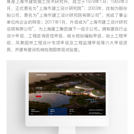
身是上海市建筑施工技术研究所，成立于1979年1月；1993年3
留言:
月，正式更名为“上海市建工设计研究院”；2003年，改制为股份
制公司，更名为“上海市建工设计研究院有限公司”，完成了事业
单位向企业的转变；2017年1月，升级成为“上海市建工设计研究
总院有限公司”，为上海建工集团旗下一级子公司。拥有建筑行业
设计甲级、工程咨询资信甲级、城乡规划编制甲级、岩土工程甲
提交
级、风景园林工程设计专项甲级及工程监理甲级等六大甲级资
质，并建有建设机械检测国家级试验室。