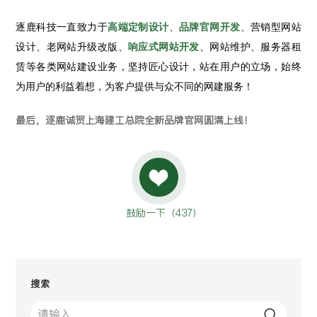
逐鹿科技一直致力于
高端定制设计
、
品牌官网开发
、营销型网站
设计、老网站升级改版、
响应式网站开发
、网站维护、服务器租
赁等各类网站建设业务，坚持匠心设计，站在用户的立场，始终
为用户的利益着想，为客户提供与众不同的网建服务！
最后，逐鹿诚贺
上海建工总院
全新品牌官网圆满上线！
鼓励一下（
437
）
搜索